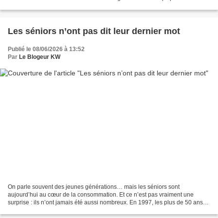
filière à évoluer, notamment en diversifiant...
Les séniors n’ont pas dit leur dernier mot
Publié le 08/06/2026 à 13:52
Par
Le Blogeur KW
On parle souvent des jeunes générations… mais les séniors sont
aujourd’hui au cœur de la consommation. Et ce n’est pas vraiment une
surprise : ils n’ont jamais été aussi nombreux. En 1997, les plus de 50 ans
représentaient 44 % des foyers français. En...