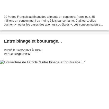
99 % des Français achètent des aliments en conserve. Parmi eux, 35
millions en consomment au moins 2 fois par semaine. D’ailleurs, elles
cochent « toutes les cases des attentes sociétales ». Les consommateurs
apprécient avant tout : Leur coût accessible...
Entre binage et bouturage...
Publié le 14/05/2021 à 10:45
Par
Le Blogeur KW