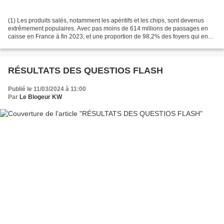
(1) Les produits salés, notamment les apéritifs et les chips, sont devenus
extrêmement populaires. Avec pas moins de 614 millions de passages en
caisse en France à fin 2023, et une proportion de 98,2% des foyers qui en
font l'achat, il est évident que...
RÉSULTATS DES QUESTIOS FLASH
Publié le 11/03/2024 à 11:00
Par
Le Blogeur KW