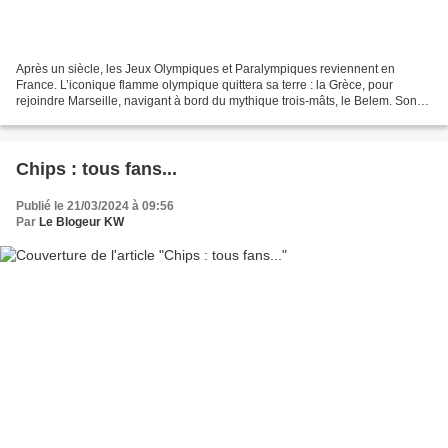
Après un siècle, les Jeux Olympiques et Paralympiques reviennent en
France. L’iconique flamme olympique quittera sa terre : la Grèce, pour
rejoindre Marseille, navigant à bord du mythique trois-mâts, le Belem. Son
périple se terminera le 26 juillet à...
Chips : tous fans...
Publié le 21/03/2024 à 09:56
Par
Le Blogeur KW