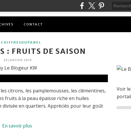
CHIVES
CONTACT
SCHIFFRESDUPANEL
 : FRUITS DE SAISON
28 JANVIER 2019
y Le Blogeur KW
Voir le
les citrons, les pamplemousses, les clémentines,
portai
 fruits à la peau épaisse riche en huiles
e divisée en quartiers. Appréciés pour leur goût
En savoir plus