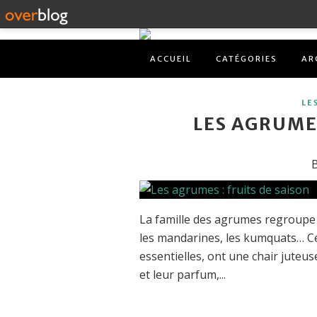
ACCUEIL
CATÉGORIES
AR
LE
LES AGRUMES
B
La famille des agrumes regroupe 
les mandarines, les kumquats… Ces
essentielles, ont une chair juteus
et leur parfum,...