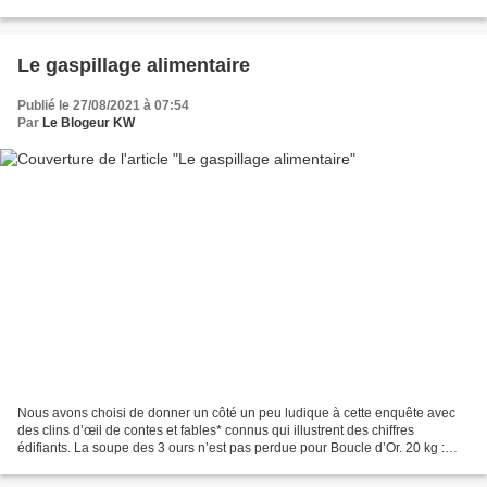
Le gaspillage alimentaire
Publié le 27/08/2021 à 07:54
Par
Le Blogeur KW
Nous avons choisi de donner un côté un peu ludique à cette enquête avec
des clins d’œil de contes et fables* connus qui illustrent des chiffres
édifiants. La soupe des 3 ours n’est pas perdue pour Boucle d’Or. 20 kg :
c’est l’estimation du poids des déchets...