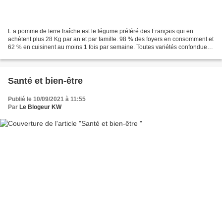
L a pomme de terre fraîche est le légume préféré des Français qui en
achètent plus 28 Kg par an et par famille. 98 % des foyers en consomment et
62 % en cuisinent au moins 1 fois par semaine. Toutes variétés confondues,
les ventes ont augmenté de 2,4...
Santé et bien-être
Publié le 10/09/2021 à 11:55
Par
Le Blogeur KW