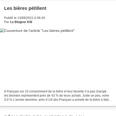
Les bières pétillent
Publié le 13/08/2021 à 08:26
Par
Le Blogeur KW
8 Français sur 10 consomment de la bière et leur favorite n’a pas changé :
les blondes représentent près de 43 % de leurs achats. Juste un peu, voire
0,0 % L’année dernière, près d’1/4 des Français a acheté de la bière à faible
teneur voire sans alcool...