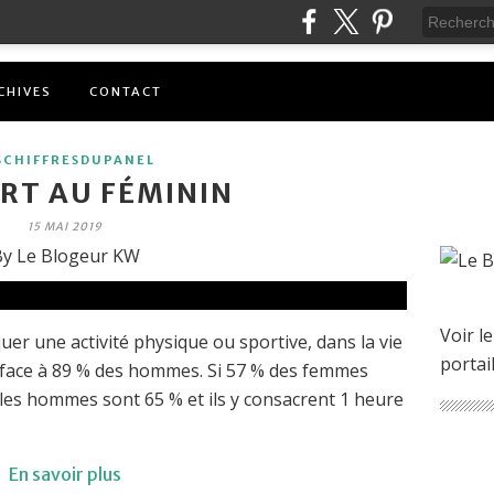
CHIVES
CONTACT
SCHIFFRESDUPANEL
ORT AU FÉMININ
15 MAI 2019
y Le Blogeur KW
Voir le
er une activité physique ou sportive, dans la vie
portai
, face à 89 % des hommes. Si 57 % des femmes
 les hommes sont 65 % et ils y consacrent 1 heure
En savoir plus