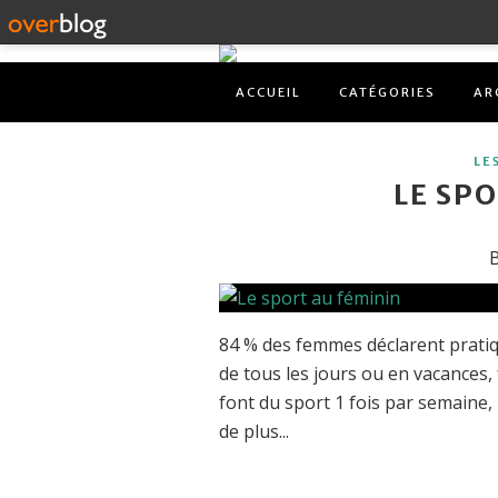
ACCUEIL
CATÉGORIES
AR
LE
LE SP
B
84 % des femmes déclarent pratiqu
de tous les jours ou en vacances
font du sport 1 fois par semaine,
de plus...