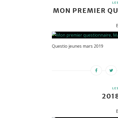
LE
MON PREMIER QU
B
Questio jeunes mars 2019
LE
201
B