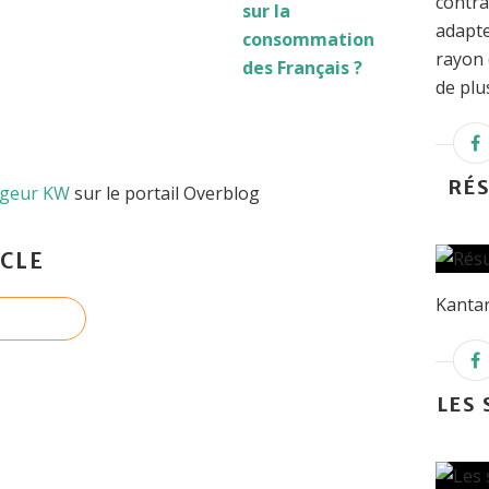
contra
sur la
adapte
consommation
rayon 
des Français ?
de plu
RÉ
ogeur KW
sur le portail Overblog
CLE
Kanta
LES