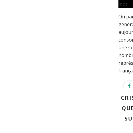
On par
généra
aujour
consom
une su
nombre
représ
françai
CRI
QUE
SU