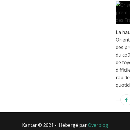
La hau
Orient
des pr
du coû
de foy
diffic
rapide
quotidi
Kantar © 2021 - Hébergé par
Overblog