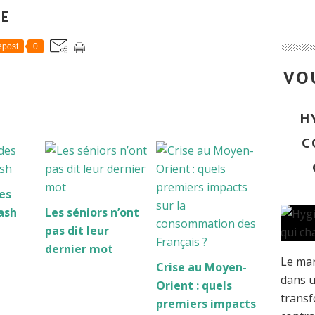
LE
post
0
VOU
H
C
es
ash
Les séniors n’ont
pas dit leur
dernier mot
Le mar
Crise au Moyen-
dans u
Orient : quels
transf
premiers impacts