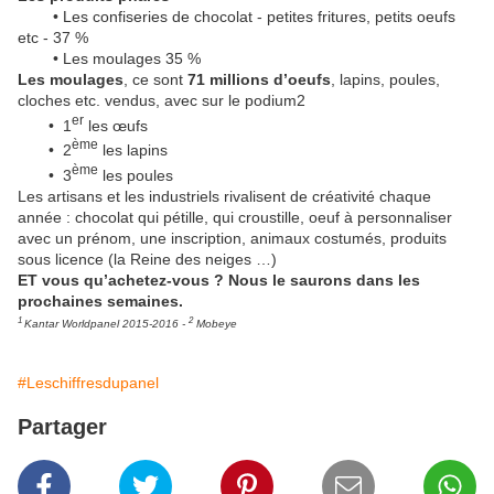
• Les confiseries de chocolat - petites fritures, petits oeufs
etc - 37 %
• Les moulages 35 %
Les moulages
, ce sont
71 millions d’oeufs
, lapins, poules,
cloches etc. vendus, avec sur le podium2
er
• 1
les œufs
ème
• 2
les lapins
ème
• 3
les poules
Les artisans et les industriels rivalisent de créativité chaque
année : chocolat qui pétille, qui croustille, oeuf à personnaliser
avec un prénom, une inscription, animaux costumés, produits
sous licence (la Reine des neiges …)
ET vous qu’achetez-vous ? Nous le saurons dans les
prochaines semaines.
1
2
Kantar Worldpanel 2015-2016 -
Mobeye
#Leschiffresdupanel
Partager