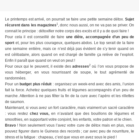
Le printemps est arrivé, on pourrait se faire une petite semaine détox.
Sujet
1
récurent dans les
magazines
, donc nous aussi, on ne va pas se priver. On
connait le principe : détoxifier notre corps des excès et il y a de quoi faire !
Pour cela il est conseillé de faire
une diète, accompagnée d’un peu de
sport
et, pour les plus courageux, quelques abdos. Le top serait de la faire
une semaine entière, mais ce n’est déjà pas évident de s’y tenir quand on
est célibataire, alors quand on est chargé de famille ça relève de l’exploit.
Enfin il paraît que quand on veut on peut !
2
Pour ceux qui le peuvent, il existe des
adresses
où l’on vous propose de
vous héberger, en vous nourrissant de soupe, le tout agrémenté de
randonnées.
Pour un
budget plus réduit
: organisez un week-end avec des amis, l’union
fait la force. Achetez quelques fruits et légumes accompagnés d’un peu de
marche. Attention à ne pas fêter la fin de la cure avec l’apéro et les rillettes
de saumon.
Maintenant, si vous avez un fort caractère, mais vraiment un sacré caractère
: vous restez
chez vous,
en n’avalant que des bouillons de légumes et
smoothies, en supportant votre conjoint, les enfants, votre patron et le chien.
Bravo
! Non seulement vous l’avez votre cure de détox mais en plus, vous
pouvez figurer dans le Guiness des records ; car avec peu de nourriture, le
stress et la fatigue : chapeau, c’est que vous en avez sous le pied !