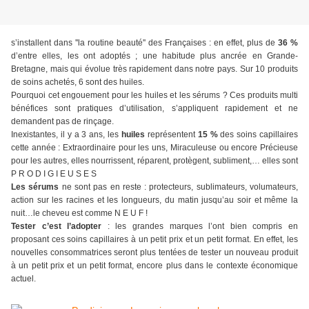
s’installent dans ''la routine beauté'' des Françaises : en effet, plus de
36 %
d’entre elles, les ont adoptés ; une habitude plus ancrée en Grande-
Bretagne, mais qui évolue très rapidement dans notre pays. Sur 10 produits
de soins achetés, 6 sont des huiles.
Pourquoi cet engouement pour les huiles et les sérums ? Ces produits multi
bénéfices sont pratiques d’utilisation, s’appliquent rapidement et ne
demandent pas de rinçage.
Inexistantes, il y a 3 ans, les
huiles
représentent
15 %
des soins capillaires
cette année : Extraordinaire pour les uns, Miraculeuse ou encore Précieuse
pour les autres, elles nourrissent, réparent, protègent, subliment,… elles sont
P R O D I G I E U S E S
Les sérums
ne sont pas en reste : protecteurs, sublimateurs, volumateurs,
action sur les racines et les longueurs, du matin jusqu’au soir et même la
nuit…le cheveu est comme N E U F !
Tester c’est l’adopter
: les grandes marques l’ont bien compris en
proposant ces soins capillaires à un petit prix et un petit format. En effet, les
nouvelles consommatrices seront plus tentées de tester un nouveau produit
à un petit prix et un petit format, encore plus dans le contexte économique
actuel.