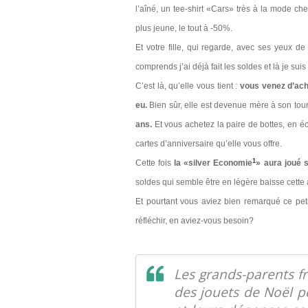
l’aîné, un tee-shirt «Cars» très à la mode c
plus jeune, le tout à -50%.
Et votre fille, qui regarde, avec ses yeux de
comprends j’ai déjà fait les soldes et là je sui
C’est là, qu’elle vous tient :
vous venez d’ache
eu.
Bien sûr, elle est devenue mère à son tou
ans.
Et vous achetez la paire de bottes, en 
cartes d’anniversaire qu’elle vous offre.
1
Cette fois
la «silver Economie
» aura joué s
soldes qui semble être en légère baisse cette
Et pourtant vous aviez bien remarqué ce petit
réfléchir, en aviez-vous besoin?
Les grands-parents fr
des jouets de Noël po