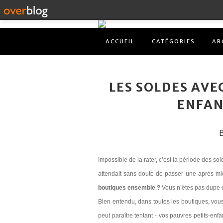
ACCUEIL
CATÉGORIES
AR
LES SOLDES AVEC
ENFAN
B
Impossible de la rater, c’est la période des sol
attendait sans doute de passer une après-m
boutiques ensemble ?
Vous n’êtes pas dupe e
Bien entendu, dans toutes les boutiques, vous
peut paraître tentant - vos pauvres petits-enfa