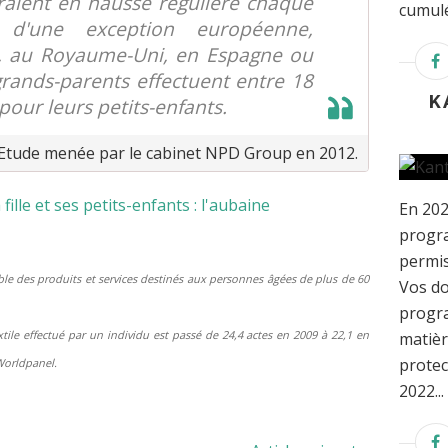
raient en hausse régulière chaque
cumulé
t d'une exception européenne,
, au Royaume-Uni, en Espagne ou
 grands-parents effectuent entre 18
K
pour leurs petits-enfants.
Etude menée par le cabinet NPD Group en 2012.
En 202
progra
permis
mble des produits et services destinés aux personnes âgées de plus de 60
Vos do
progra
tile effectué par un individu est passé de 24,4 actes en 2009 à 22,1 en
matièr
protec
Worldpanel.
2022...