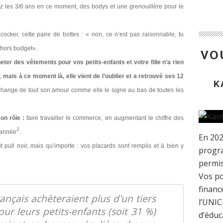
hez les 3/6 ans en ce moment, des bodys et une grenouillère pour le
 cocker, cette paire de bottes : « non, ce n’est pas raisonnable, tu
s hors budget».
VOU
ter des vêtements pour vos petits-enfants et votre fille n’a rien
r,
mais à ce moment là, elle vient de l’oublier et a retrouvé ses 12
K
échange de tout son amour comme elle le signe au bas de toutes les
on rôle :
faire travailler le commerce, en augmentant le chiffre des
2
 année
.
En 202
 pull noir, mais qu’importe : vos placards sont remplis et à bien y
progra
permis
Vos po
financ
ançais achèteraient plus d'un tiers
l’UNIC
ur leurs petits-enfants (soit 31 %)
d’éduc