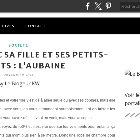
CHIVES
CONTACT
SOCIETE
 SA FILLE ET SES PETITS-
TS : L'AUBAINE
28 JANVIER 2014
y Le Blogeur KW
Voir le
des et votre fille y est déjà allée seule ou avec ses copines, mais elle
portai
idi avec vous, en vous demandant sournoisement : si
on faisait les
t vous savez où elle veut en venir, mais vous acceptez.
 voyez du -50% et il est vrai que sur les vêtements pour enfants, ça
nts qui n’ont plus rien à se mettre.
Donc une robe de chambre pour