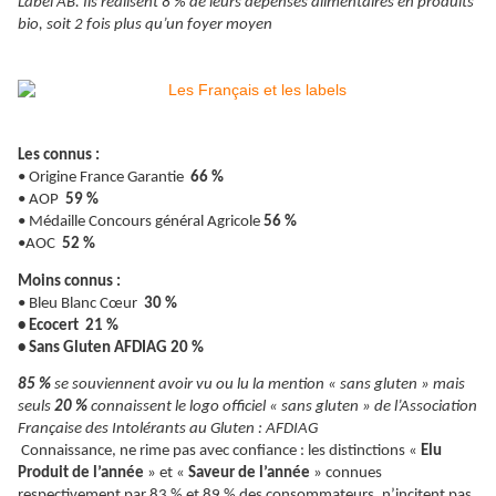
Label AB. Ils réalisent 8 % de leurs dépenses alimentaires en produits
bio, soit 2 fois plus qu’un foyer moyen
Les connus :
• Origine France Garantie
66 %
• AOP
59 %
• Médaille Concours général Agricole
56 %
•AOC
52 %
Moins connus :
• Bleu Blanc Cœur
30 %
•​​​​​​​
Ecocert
21 %​​​​​​​
•​​​​​​​
Sans Gluten AFDIAG
20 %
85 %
se souviennent avoir vu ou lu la mention « sans gluten » mais
seuls
20 %
connaissent le logo officiel « sans gluten » de l’Association
Française des Intolérants au Gluten : AFDIAG
Connaissance, ne rime pas avec confiance : les distinctions «
Elu
Produit de l’année
» et «
Saveur de
l’année
» connues
respectivement par 83 % et 89 % des consommateurs, n’incitent pas