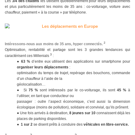
Les
3/4 des citadins
les utilisent quotidiennement pour leurs déplacements
et plus particulièrement les moins de 35 ans : co-voiturage, voiture avec
chauffeur, paiement « à la course » par téléphone.
2
Intéressons-nous aux moins de 35 ans, hyper connectés.
Optimisation, rentabilité et partage sont les 3 grandes tendances qui
3
caractérisent ces Millenials
:
●
63 %
d’entre eux utilisent des applications sur smartphone pour
organiser leurs déplacements
:
optimisation du temps de trajet, repérage des bouchons, commande
d’un chauffeur à l’aide de la
géolocalisation…
●
Si
75 %
sont intéressés par le co-voiturage, ils sont
45 %
à
l’utiliser, en tant que conducteur ou
passager : outre l’aspect économique, c’est aussi la dimension
écologique (moins de pollution), solidaire et
convivial, qu’ils prônent.
●
Une fois arrivés à destination,
8 jeunes sur 10
connaissent
déjà les
places de parking disponibles.
●
1 sur 2
se disent prêts à conduire des
véhicules en libre-service.