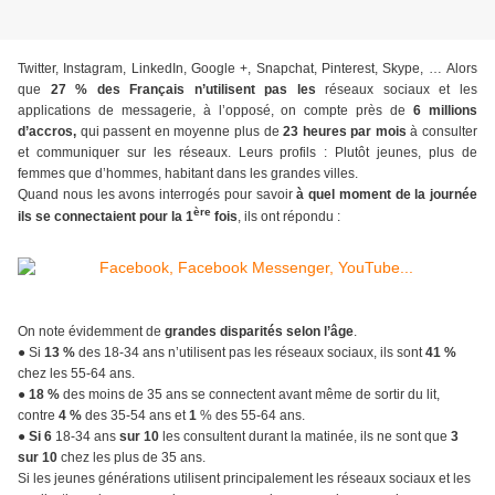
Twitter, Instagram, LinkedIn, Google +, Snapchat, Pinterest, Skype, …
Alors
que
27 % des Français n’utilisent pas les
réseaux sociaux et les
applications de messagerie, à l’opposé, on compte près de
6 millions
d’accros,
qui passent en moyenne plus de
23 heures par mois
à consulter
et communiquer sur les réseaux. Leurs profils : Plutôt jeunes, plus de
femmes que d’hommes, habitant dans les grandes villes.
Quand nous les avons interrogés pour savoir
à quel moment de la journée
ère
ils se connectaient
pour la 1
fois
, ils ont répondu :
On note évidemment de
grandes disparités selon l’âge
.
​​​​​●
Si
13 %
des 18-34 ans n’utilisent pas les réseaux sociaux, ils sont
41 %
chez les 55-64 ans.
●
18 %
des moins de 35 ans se connectent avant même de sortir du lit,
contre
4 %
des 35-54 ans et
1
% des 55-64 ans.
​​​​​​​●
Si 6
18-34 ans
sur 10
les consultent durant la matinée, ils ne sont que
3
sur 10
chez les plus de 35 ans.
Si les jeunes générations utilisent principalement les réseaux sociaux et les