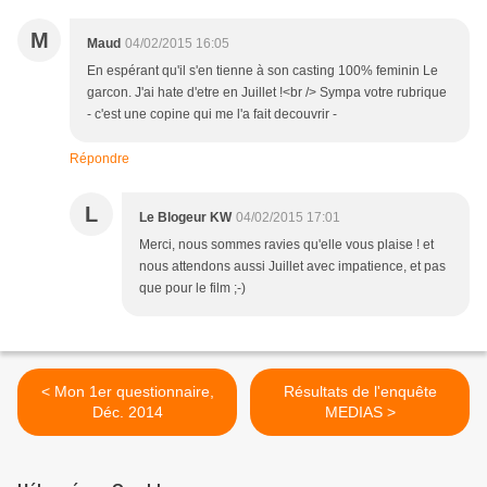
M
Maud
04/02/2015 16:05
En espérant qu'il s'en tienne à son casting 100% feminin Le
garcon. J'ai hate d'etre en Juillet !<br /> Sympa votre rubrique
- c'est une copine qui me l'a fait decouvrir -
Répondre
L
Le Blogeur KW
04/02/2015 17:01
Merci, nous sommes ravies qu'elle vous plaise ! et
nous attendons aussi Juillet avec impatience, et pas
que pour le film ;-)
< Mon 1er questionnaire,
Résultats de l'enquête
Déc. 2014
MEDIAS >