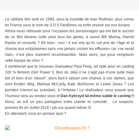
Le célèbre film sorti en 1984, sous la houlette de Ivan Reitman, plus connu
en France sous le nom de S.O.S Fantômes va enfin revenir sur nos écrans.
Allons-nous retrouver pour l’occasion les personnages qui ont fait le succès
de ce film devenu culte pour tous les geeks, à savoir Bill Murray, Harold
Ramis et consorts ? Eh bien…non ! Il est vrai qu’ils ont pris de l’âge et la
chasse aux ectoplasmes sans «ne jamais croiser les effluves» car «se serait
mal», n’est plus vraiment recommandée. Mais alors, qui pour remplacer
cette équipe de choc ?
Il semblerait que le nouveau réalisateur Paul Freig, ait opté pour un casting
100 % féminin (Girl Power !). Bon ok, déjà il ne s’agit pas d’une suite mais
bel et bien d’un reboot*, alors faut-il laisser une chance à ces dames, que
sont Kristen Wiig, Melissa McCarty, Kate McKinnon et Leslie Jones ? Les
puristes crieront au scandale, à l’infamie ! Le réalisateur nous assure que
l’humour sera au rendez-vous et
Dan Aykroyd lui-même valide le casting
!!
Nous, on est un peu partagées entre crainte et curiosité… Le suspens
prendra fin en Juillet 2016 ! (ah oui quand même !!)
En attendant, vous en pensez quoi ?