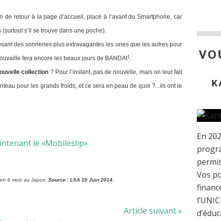
n de retour à la page d’accueil, placé à l’avant du Smartphone, car
 (surtout s’il se trouve dans une poche).
osant des sonneries plus extravagantes les unes que les autres pour
VOU
1
 trouvaille fera encore les beaux jours de BANDAI
.
ouvelle collection
? Pour l’instant, pas de nouvelle, mais on leur fait
K
nteau pour les grands froids, et ce sera en peau de quoi ?...ils ont le
En 202
progra
permis
Vos po
s en 6 mois au Japon.
Source : LSA 19 Juin 2014.
financ
l’UNIC
Article suivant »
d’éduc