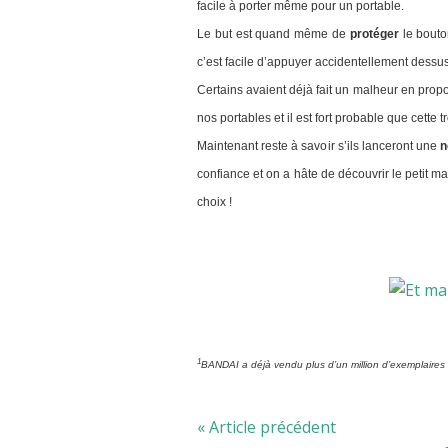
facile à porter même pour un portable.
Le but est quand même de
protéger
le bouto
c’est facile d’appuyer accidentellement dessus
Certains avaient déjà fait un malheur en prop
nos portables et il est fort probable que cette
Maintenant reste à savoir s’ils lanceront une
n
confiance et on a hâte de découvrir le petit ma
choix !
1
BANDAI a déjà vendu plus d’un million d’exemplaire
« Article précédent