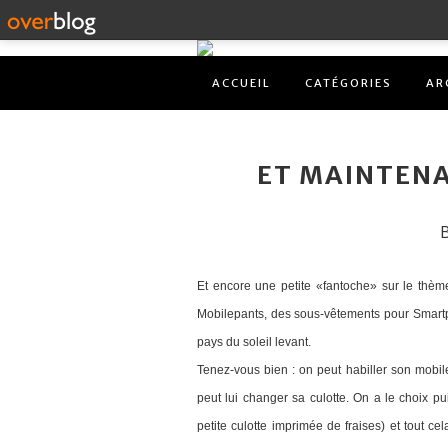
ACCUEIL
CATÉGORIES
AR
ET MAINTENA
B
Et encore une petite «fantoche» sur le thè
Mobilepants, des sous-vêtements pour Smartp
pays du soleil levant.
Tenez-vous bien : on peut habiller son mobile
peut lui changer sa culotte. On a le choix pu
petite culotte imprimée de fraises) et tout ce