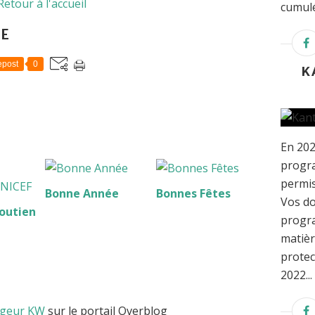
Retour à l'accueil
cumulé
LE
post
0
K
En 202
progra
permis
Bonne Année
Bonnes Fêtes
Vos do
outien
progra
matièr
protec
2022...
ogeur KW
sur le portail Overblog