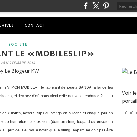
CHIVES
CONTACT
SOCIETE
NT LE «MOBILESLIP»
28 NOVEMBRE 2014
y Le Blogeur KW
me «j’M MON MOBILE» : le fabricant de jouets BANDAI a lancé les
Voir le
hones, et devinez d’où nous vient cette nouvelle tendance ? … du
portai
 de culottes, boxers, slips ou strings en silicone et chaque jour on
isque huit références existent (dont un string léopard ou encore la
la au prix de 3 euros. A noter que le string léopard ne doit pas être